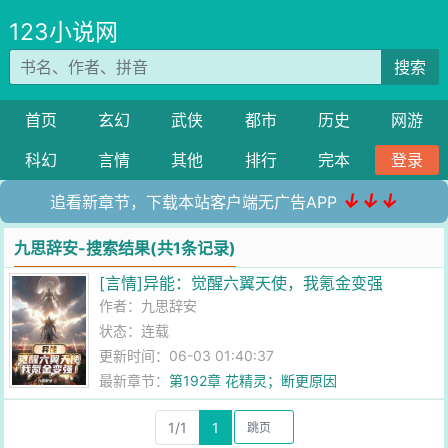
123小说网
搜索
首页
玄幻
武侠
都市
历史
网游
科幻
言情
其他
排行
完本
登录
↓↓↓
追看新章节，下载本站客户端无广告APP
九思辞安-搜索结果(共1条记录)
[言情]异能：觉醒六翼天使，我氪金变强
作者：
九思辞安
状态：连载
更新时间：06-03 01:40:37
最新章节：
第192章 花精灵；断更原因
1/1
1