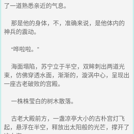
了一道熟悉亲近的气息。
那是他的身体，不，准确来说，是他体内的
神兵的震动。
“哗啦啦。”
海面塌陷，苏宁立于半空，双眸刺出两道光
束，仿佛穿透水面，渐渐的，漩涡中心，呈现出
一座古老破败的宫殿。
一株株莹白的树木散落。
古老大殿前方，一盏凉亭大小的古朴宫灯飞
起，悬浮在半空，释放出太阳般的光芒，撑开了