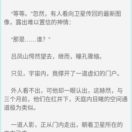
“等等。”忽然，有人看向卫星传回的最新图
像，露出难以置信的神情：
“那是……谁？”
吕凤山愕然望去，继而，瞳孔骤缩。
只见，宇宙内，竟撑开了一道虚幻的门户。
外人看不出，可他却一眼认出，这赫然，与
三个月前，他们在红井下，天庭内目睹的空间通
道极为类似。
一道人影，正从门内走出，朝着卫星所在的