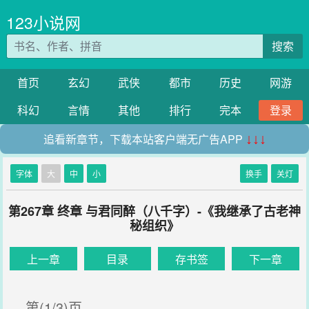
123小说网
搜索
首页
玄幻
武侠
都市
历史
网游
科幻
言情
其他
排行
完本
登录
追看新章节，下载本站客户端无广告APP
↓↓↓
字体
大
中
小
换手
关灯
第267章 终章 与君同醉（八千字）-《我继承了古老神
秘组织》
上一章
目录
存书签
下一章
第(1/3)页