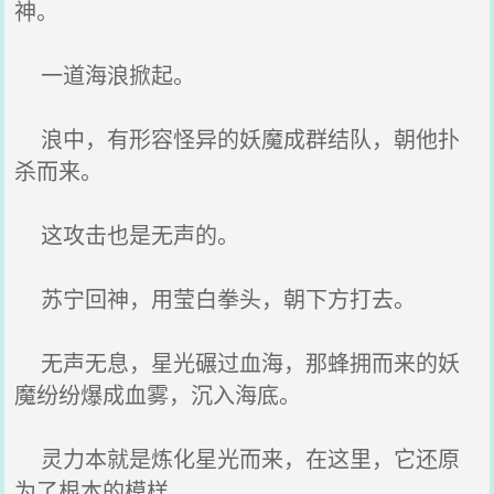
神。
一道海浪掀起。
浪中，有形容怪异的妖魔成群结队，朝他扑
杀而来。
这攻击也是无声的。
苏宁回神，用莹白拳头，朝下方打去。
无声无息，星光碾过血海，那蜂拥而来的妖
魔纷纷爆成血雾，沉入海底。
灵力本就是炼化星光而来，在这里，它还原
为了根本的模样。