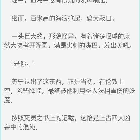
继而，百米高的海浪掀起，遮天蔽日。
一头巨大的，形貌怪异，有着诸多眼球的庞
然大物撑开浑圆，满是尖刺的嘴巴，发出嘶吼。
“是你。”
苏宁认出了这东西，正是当初，在伦敦上
空，险些降临，最终被他利用圣人法相重伤的妖
魔。
按照死灵之书上的记载，这恰是上古四大凶
兽中的混沌。