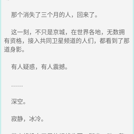
那个消失了三个月的人，回来了。
这一刻，不只是京城，在世界各地，无数拥
有资格，接入共同卫星频道的人们，都看到了那
道身影。
有人疑惑，有人震撼。
……
深空。
寂静，冰冷。