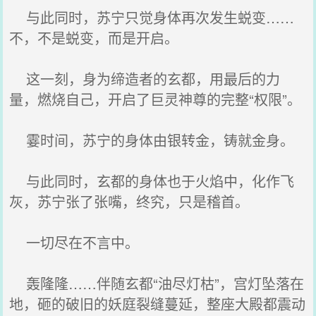
与此同时，苏宁只觉身体再次发生蜕变……
不，不是蜕变，而是开启。
这一刻，身为缔造者的玄都，用最后的力
量，燃烧自己，开启了巨灵神尊的完整“权限”。
霎时间，苏宁的身体由银转金，铸就金身。
与此同时，玄都的身体也于火焰中，化作飞
灰，苏宁张了张嘴，终究，只是稽首。
一切尽在不言中。
轰隆隆……伴随玄都“油尽灯枯”，宫灯坠落在
地，砸的破旧的妖庭裂缝蔓延，整座大殿都震动