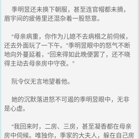
季明昱还未换下朝服，甚至连官帽都未摘，
眉宇间的疲倦里还混杂着一股怒意。
“母亲病重，你作为儿媳不去病榻之前伺候，
还去外面玩了一下午。”季明昱眼中的怒气不断
地向外蔓延着，“回来得如此晚便罢了，还不晓
得主动去母亲房中守夜。”
阮令仪无言地望着他。
她的沉默落进怒不可遏的季明昱眼中，无非
是心虚。
“我回来时，二房、三房，甚至凝香都在母亲
房中伺候。唯独你，季家的大夫人，躲在自己房