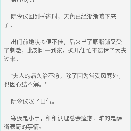
阮令仪回到季家时，天色已经渐渐暗下来
了。
出门前她状态便不佳，后来出了胭脂铺又受
了刺激，此刻刚一到家，柔儿便忙不迭请了大夫
过来。
“夫人的病久治不愈，除了因为常受风寒外，
也因心结不解。”
阮令仪叹了口气。
寒疾是小事，细细调理总会痊愈，难的是薛
衡表哥的事情。