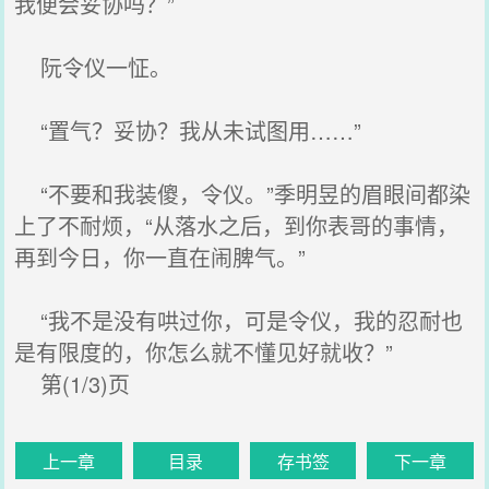
我便会妥协吗？”
阮令仪一怔。
“置气？妥协？我从未试图用……”
“不要和我装傻，令仪。”季明昱的眉眼间都染
上了不耐烦，“从落水之后，到你表哥的事情，
再到今日，你一直在闹脾气。”
“我不是没有哄过你，可是令仪，我的忍耐也
是有限度的，你怎么就不懂见好就收？”
第(1/3)页
上一章
目录
存书签
下一章