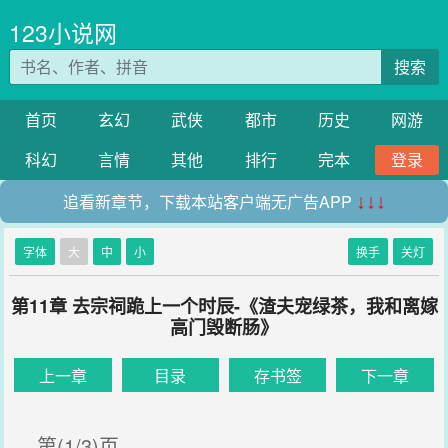
123小说网
搜索
首页
玄幻
武侠
都市
历史
网游
科幻
言情
其他
排行
完本
登录
追看新章节，下载本站客户端无广告APP
↓↓↓
字体
大
中
小
换手
关灯
第11章 去宗祠跪上一个时辰-《渣夫宠绿茶，我和离嫁
高门毁断肠》
上一章
目录
存书签
下一章
第(1/3)页