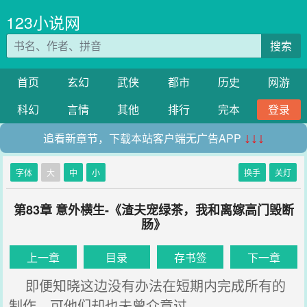
123小说网
搜索
首页
玄幻
武侠
都市
历史
网游
科幻
言情
其他
排行
完本
登录
追看新章节，下载本站客户端无广告APP
↓↓↓
字体
大
中
小
换手
关灯
第83章 意外横生-《渣夫宠绿茶，我和离嫁高门毁断
肠》
上一章
目录
存书签
下一章
即便知晓这边没有办法在短期内完成所有的
制作，可他们却也未曾介意过。