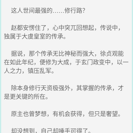
这人世间最强的……修行路？
赵都安愣住了，心中突兀回想起，传说中，
独属于大虞皇室的传承。
据说，那个传承无比神秘而强大，徐贞观能
在如此年纪，便修为大成，于玄门政变中，以一
人之力，镇压乱军。
除本身修行天资极强外，其掌握的传承，才
是更关键的所在。
原主也曾梦想，有机会获得，但只是奢望。
却没想到，自己却唾手可得了。